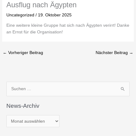
Ausflug nach Ägypten
Uncategorized
/
19. Oktober 2025
Eine weitere kleine Gruppe hat sich nach Ägypten verirrt! Danke
an Ernst für die Organisation!
←
Vorheriger Beitrag
Nächster Beitrag
→
N
S
e
u
w
News-Archiv
c
s
h
-
e
A
n
r