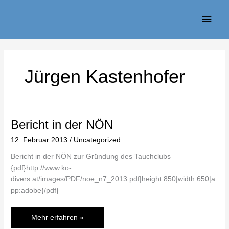
Zum
Haup
Inhalt
springen
Jürgen Kastenhofer
Bericht in der NÖN
Bericht
in
12. Februar 2013
/
Uncategorized
der
NÖN
Bericht in der NÖN zur Gründung des Tauchclubs
{pdf}http://www.ko-
divers.at/images/PDF/noe_n7_2013.pdf|height:850|width:650|a
pp:adobe{/pdf}
Mehr erfahren »