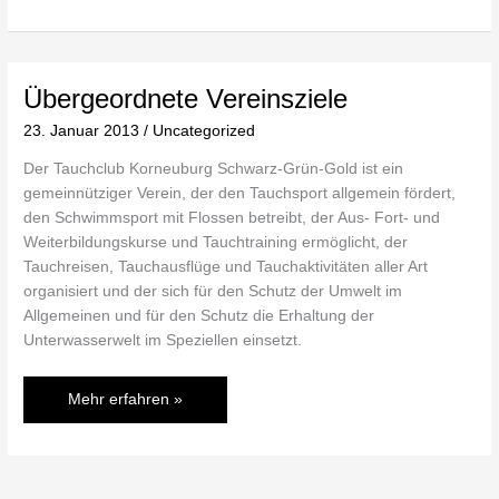
Übergeordnete Vereinsziele
Übergeordnete
Vereinsziele
23. Januar 2013
/
Uncategorized
Der Tauchclub Korneuburg Schwarz-Grün-Gold ist ein
gemeinnütziger Verein, der den Tauchsport allgemein fördert,
den Schwimmsport mit Flossen betreibt, der Aus- Fort- und
Weiterbildungskurse und Tauchtraining ermöglicht, der
Tauchreisen, Tauchausflüge und Tauchaktivitäten aller Art
organisiert und der sich für den Schutz der Umwelt im
Allgemeinen und für den Schutz die Erhaltung der
Unterwasserwelt im Speziellen einsetzt.
Mehr erfahren »