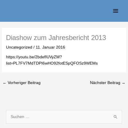
Zum
Haup
Inhalt
springen
Diashow zum Jahresbericht 2013
Uncategorized
/
11. Januar 2016
https://youtu.be/2bdefIUVyZM?
list=PL7FV7MdTDPI6wHO92fotESpQFOSz9WEMs
←
Vorheriger Beitrag
Nächster Beitrag
→
N
S
e
u