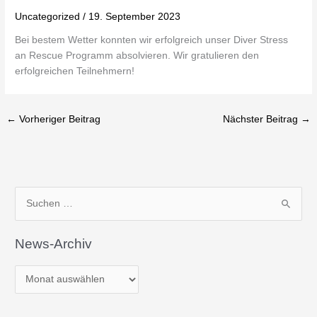
Uncategorized
/
19. September 2023
Bei bestem Wetter konnten wir erfolgreich unser Diver Stress
an Rescue Programm absolvieren. Wir gratulieren den
erfolgreichen Teilnehmern!
←
Vorheriger Beitrag
Nächster Beitrag
→
N
S
e
u
w
News-Archiv
c
s
h
-
e
A
n
r