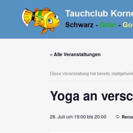
Zum
Inhalt
springen
« Alle Veranstaltungen
Diese Veranstaltung hat bereits stattgefund
Yoga an vers
28. Juli um 19:00
bis
20:00
Recur