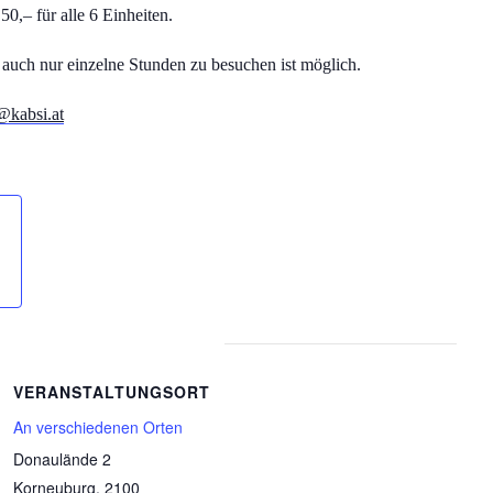
r
50
,– für alle
6
Einheiten.
auch nur einzelne Stunden zu besuchen ist möglich.
@kabsi.at
VERANSTALTUNGSORT
An verschiedenen Orten
Donaulände 2
Korneuburg
,
2100