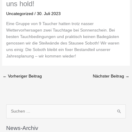
uns hold!
Uncategorized
/
30. Juli 2023
Eine Gruppe von 9 Taucher hatten trotz nasser
Wettervorhersagen zwei Tauchtage bei Sonnenschein. Bei
besten Tauchbedingungen und praktisch keinen Badegästen
genossen wir die Steilwände des Stausee Soboth! Wir waren
uns einig: Die Soboth bleibt ein fixer Bestandteil unserer
Jahresplanung – wir kommen wieder!
←
Vorheriger Beitrag
Nächster Beitrag
→
N
S
e
u
w
News-Archiv
c
s