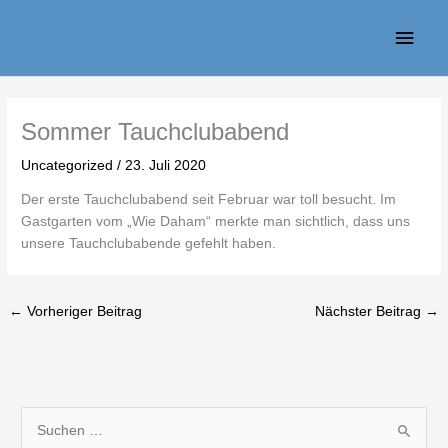
Zum
Haup
Inhalt
springen
Sommer Tauchclubabend
Uncategorized
/
23. Juli 2020
Der erste Tauchclubabend seit Februar war toll besucht. Im
Gastgarten vom „Wie Daham“ merkte man sichtlich, dass uns
unsere Tauchclubabende gefehlt haben.
←
Vorheriger Beitrag
Nächster Beitrag
→
N
S
e