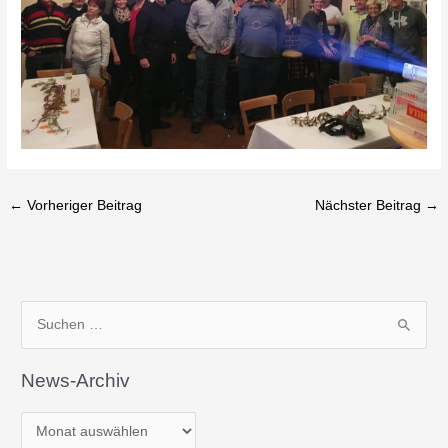
←
Vorheriger Beitrag
Nächster Beitrag
→
N
S
e
u
w
News-Archiv
c
s
h
-
e