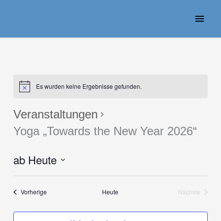
Zum
Haup
Inhalt
springen
Es wurden keine Ergebnisse gefunden.
Veranstaltungen
Yoga „Towards the New Year 2026“
ab Heute
Datum
wählen.
Veranstaltungen
Vorherige
Heute
Nächste
Veranstaltu