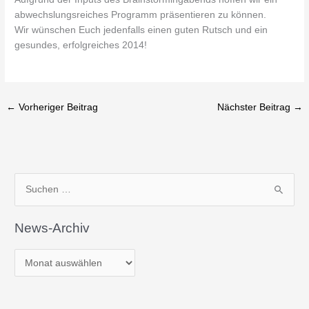
abwechslungsreiches Programm präsentieren zu können.
Wir wünschen Euch jedenfalls einen guten Rutsch und ein
gesundes, erfolgreiches 2014!
←
Vorheriger Beitrag
Nächster Beitrag
→
N
S
e
u
w
News-Archiv
c
s
h
-
e
A
n
r
n