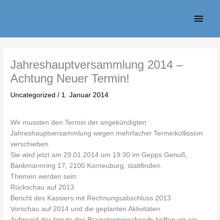
Zum
Haup
Inhalt
springen
Jahreshauptversammlung 2014 –
Achtung Neuer Termin!
Uncategorized
/
1. Januar 2014
Wir mussten den Termin der angekündigten
Jahreshauptversammlung wegen mehrfacher Terminkollission
verschieben.
Sie wird jetzt am 29.01.2014 um 19:30 im Gepps Genuß,
Bankmannring 17, 2100 Korneuburg, stattfinden.
Themen werden sein:
Rückschau auf 2013
Bericht des Kassiers mit Rechnungsabschluss 2013
Vorschau auf 2014 und die geplanten Aktivitäten.
Aufgrund der Inputs des Brainstormingabends hoffen wir ein