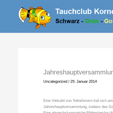
Zum
Inhalt
springen
Jahreshauptversammlun
Uncategorized
/
29. Januar 2014
Eine Vielzahl von Teilnehmern traf sich 
Jahreshauptversammlung, sodass das Gast
Eine abwechslungsreiche Bilderstrecke üb