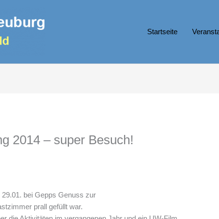
Startseite
Veranst
g 2014 – super Besuch!
am 29.01. bei Gepps Genuss zur
zimmer prall gefüllt war.
er die Aktivitäten im vergangenen Jahr und ein UW-Film