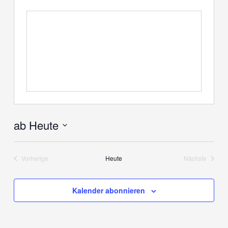
ab Heute
Datum
wählen.
Vorherige
Heute
Nächste
Veranstaltungen
Veranstaltu
Kalender abonnieren