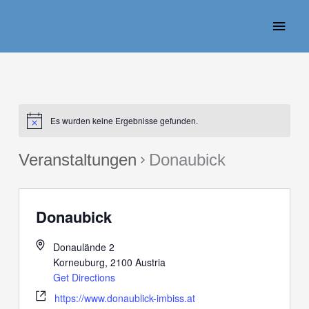
Zum
Haup
Inhalt
springen
Es wurden keine Ergebnisse gefunden.
Veranstaltungen
Donaubick
Donaubick
Donaulände 2
Korneuburg
,
2100
Austria
Get Directions
https://www.donaublick-imbiss.at